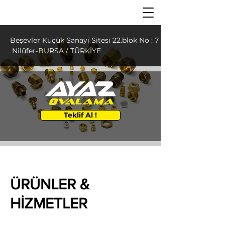
Beşevler Küçük Sanayi Sitesi 22.blok No : 7
Nilüfer-BURSA / TÜRKİYE
Teklif Al !
ÜRÜNLER &
HİZMETLER